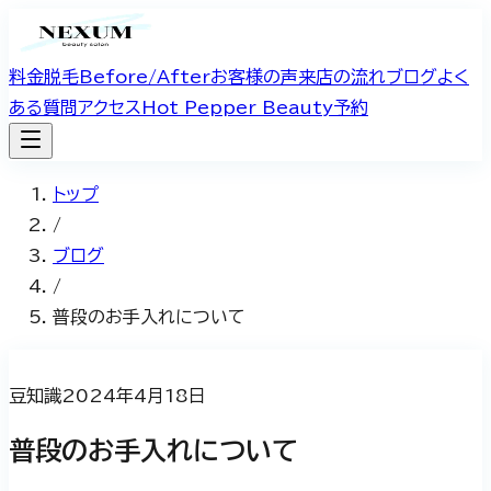
料金
脱毛Before/After
お客様の声
来店の流れ
ブログ
よく
ある質問
アクセス
Hot Pepper Beauty予約
トップ
/
ブログ
/
普段のお手入れについて
豆知識
2024年4月18日
普段のお手入れについて