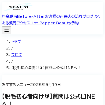
料金
脱毛Before/After
お客様の声
来店の流れ
ブログ
よく
ある質問
アクセス
Hot Pepper Beauty予約
トップ
/
ブログ
/
【脱毛初心者向け🔰】質問は公式LINEへ！
おすすめメニュー
2025年5月19日
【脱毛初心者向け🔰】質問は公式LINE
へ！